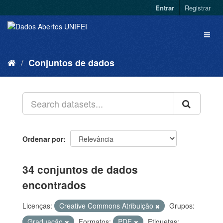
Entrar
Registrar
Conjuntos de dados
Ordenar por
34 conjuntos de dados
encontrados
Licenças:
Creative Commons Atribuição
Grupos:
Graduação
Formatos:
PDF
Etiquetas: