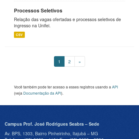
Processos Seletivos
Relação das vagas ofertadas e processos seletivos de
ingresso na Unifei.
CSV
1
2
»
Você também pode ter acesso a esses registros usando a
API
(veja
Documentação da API
).
Campus Prof. José Rodrigues Seabra – Sede
Av. BPS, 1303, Bairro Pinheirinho, Itajubá – MG