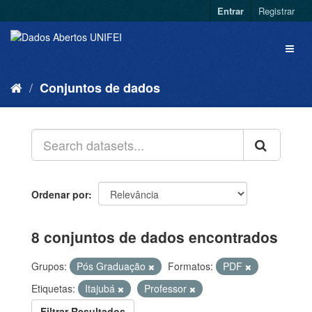
Entrar
Registrar
Conjuntos de dados
Ordenar por
8 conjuntos de dados encontrados
Grupos:
Pós Graduação
Formatos:
PDF
Etiquetas:
Itajubá
Professor
Filtrar Resultados