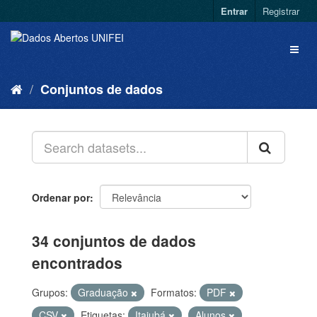
Entrar
Registrar
Conjuntos de dados
Ordenar por
34 conjuntos de dados
encontrados
Grupos:
Graduação
Formatos:
PDF
CSV
Etiquetas:
Itajubá
Alunos