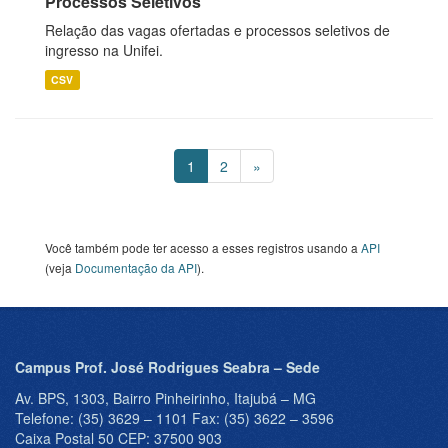
Processos Seletivos
Relação das vagas ofertadas e processos seletivos de
ingresso na Unifei.
CSV
1
2
»
Você também pode ter acesso a esses registros usando a
API
(veja
Documentação da API
).
Campus Prof. José Rodrigues Seabra – Sede
Av. BPS, 1303, Bairro Pinheirinho, Itajubá – MG
Telefone: (35) 3629 – 1101 Fax: (35) 3622 – 3596
Caixa Postal 50 CEP: 37500 903