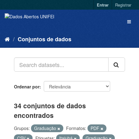
Entrar
Registrar
Conjuntos de dados
Ordenar por
34 conjuntos de dados
encontrados
Grupos:
Graduação
Formatos:
PDF
CSV
Etiquetas:
Itajubá
Graduação