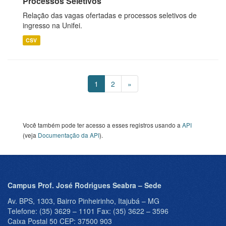
Processos Seletivos
Relação das vagas ofertadas e processos seletivos de
ingresso na Unifei.
CSV
1
2
»
Você também pode ter acesso a esses registros usando a
API
(veja
Documentação da API
).
Campus Prof. José Rodrigues Seabra – Sede
Av. BPS, 1303, Bairro Pinheirinho, Itajubá – MG
Telefone: (35) 3629 – 1101 Fax: (35) 3622 – 3596
Caixa Postal 50 CEP: 37500 903