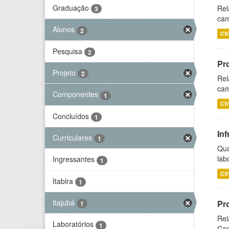
Graduação
Rel
3
cam
Alunos
2
CS
Pesquisa
2
Pr
Projeto
2
Rel
cam
Componentes
1
CS
Concluídos
1
Inf
Curriculares
1
Qua
lab
Ingressantes
1
CS
Itabira
1
Itajubá
Pr
1
Rel
Laboratórios
1
Cap