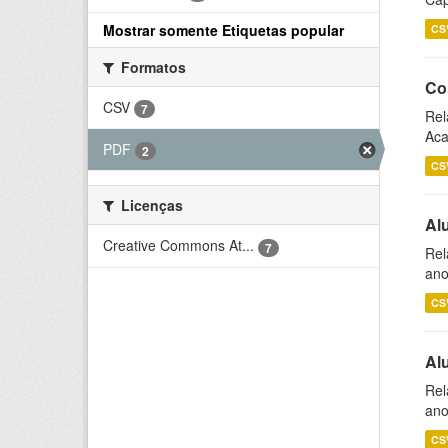
Mostrar somente Etiquetas popular
CS
Formatos
Co
CSV
7
Rel
Aca
PDF
2
CS
Licenças
Al
Creative Commons At...
7
Rel
ano
CS
Al
Rel
ano
CS