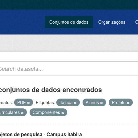
Conjuntos de dados
Organizações
G
conjuntos de dados encontrados
matos:
PDF
Etiquetas:
Itajubá
Alunos
Projeto
urriculares
Componentes
ojetos de pesquisa - Campus Itabira