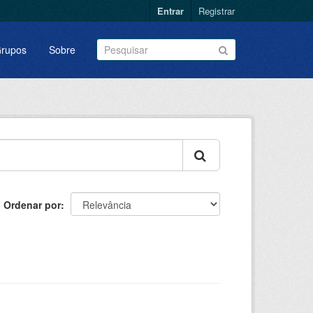
Entrar
Registrar
rupos
Sobre
Ordenar por