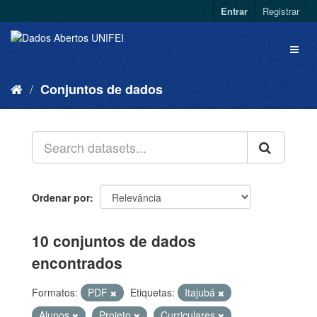
Entrar
Registrar
Conjuntos de dados
Ordenar por
10 conjuntos de dados
encontrados
Formatos:
PDF
Etiquetas:
Itajubá
Alunos
Projeto
Curriculares