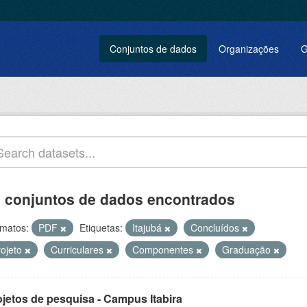
Conjuntos de dados
Organizações
G
 conjuntos de dados encontrados
matos:
PDF
Etiquetas:
Itajubá
Concluídos
rojeto
Curriculares
Componentes
Graduação
ojetos de pesquisa - Campus Itabira