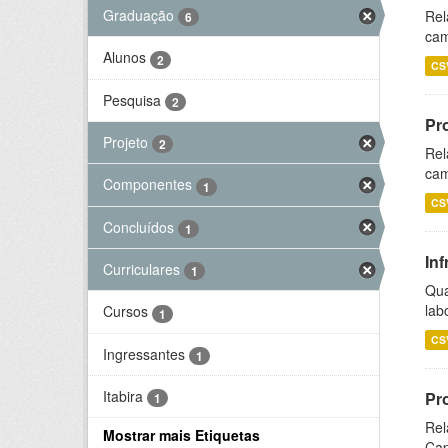
Graduação
Rel
6
cam
Alunos
2
CS
Pesquisa
2
Pr
Projeto
2
Rel
cam
Componentes
1
CS
Concluídos
1
Inf
Curriculares
1
Qua
lab
Cursos
1
CS
Ingressantes
1
Itabira
Pr
1
Rel
Mostrar mais Etiquetas
Cap