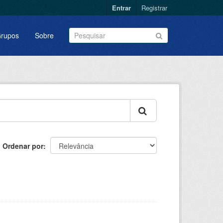
Entrar
Registrar
rupos
Sobre
Ordenar por