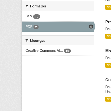
Formatos
CS
CSV
10
Pr
PDF
2
Rel
CS
Licenças
Creative Commons At...
Mo
10
Rel
CS
Cu
Rel
Uni
CS