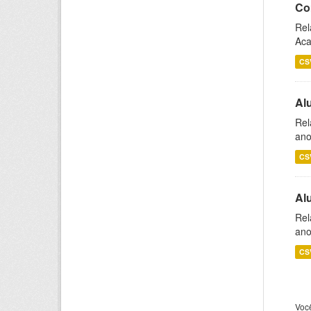
Co
Rel
Aca
CS
Al
Rel
ano
CS
Al
Rel
ano
CS
Voc