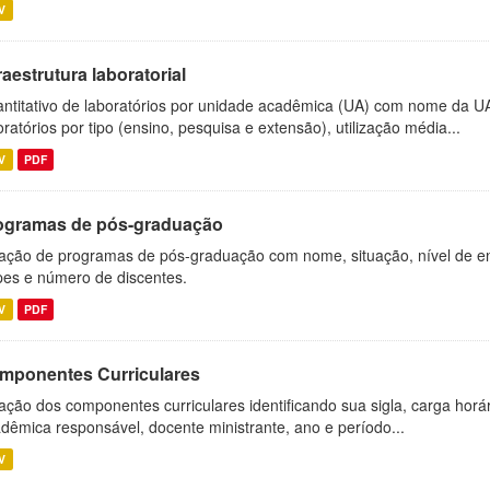
V
raestrutura laboratorial
ntitativo de laboratórios por unidade acadêmica (UA) com nome da U
oratórios por tipo (ensino, pesquisa e extensão), utilização média...
V
PDF
ogramas de pós-graduação
ação de programas de pós-graduação com nome, situação, nível de ens
es e número de discentes.
V
PDF
mponentes Curriculares
ação dos componentes curriculares identificando sua sigla, carga horá
dêmica responsável, docente ministrante, ano e período...
V