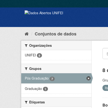
Conjuntos de dados
Organizações
UNIFEI
8
Grupos
8 
Pós Graduação
7
Gru
I
Graduação
1
Etiquetas
Bol