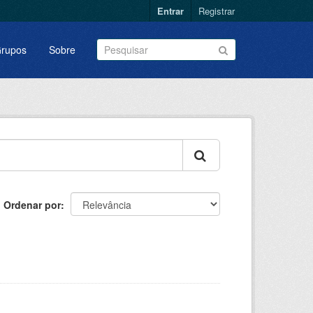
Entrar
Registrar
rupos
Sobre
Ordenar por