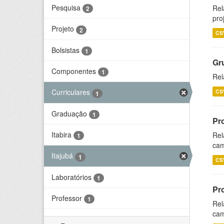
Pesquisa
Rel
2
pro
Projeto
2
CS
Bolsistas
1
Gr
Componentes
1
Rel
Curriculares
CS
1
Graduação
1
Pr
Itabira
Rel
1
cam
Itajubá
1
CS
Laboratórios
1
Pr
Professor
1
Rel
cam