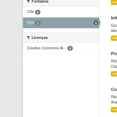
Formatos
CS
CSV
8
Inf
PDF
2
Qua
lab
Licenças
CS
Creative Commons At...
8
Pr
Rel
Cap
CS
Co
Rel
Aca
CS