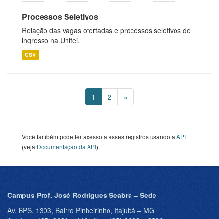
Processos Seletivos
Relação das vagas ofertadas e processos seletivos de
ingresso na Unifei.
CSV
1
2
»
Você também pode ter acesso a esses registros usando a
API
(veja
Documentação da API
).
Campus Prof. José Rodrigues Seabra – Sede
Av. BPS, 1303, Bairro Pinheirinho, Itajubá – MG