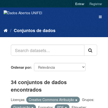
Entrar
Registrar
Conjuntos de dados
Ordenar por
34 conjuntos de dados
encontrados
Licenças:
Creative Commons Atribuição
Grupos:
Graduação
Formatos:
PDF
Etiquetas: