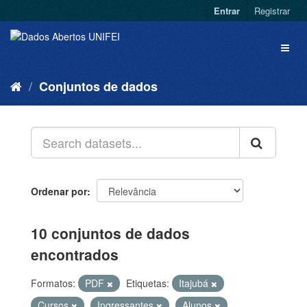
Entrar
Registrar
Conjuntos de dados
Ordenar por
10 conjuntos de dados
encontrados
Formatos:
PDF
Etiquetas:
Itajubá
Cursos
Ingressantes
Alunos