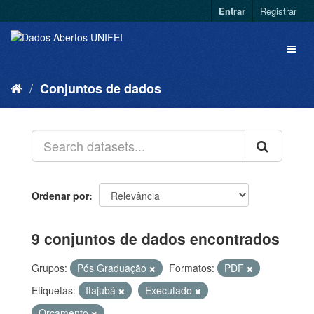
Entrar
Registrar
Conjuntos de dados
Ordenar por
9 conjuntos de dados encontrados
Grupos:
Pós Graduação
Formatos:
PDF
Etiquetas:
Itajubá
Executado
Orçamento