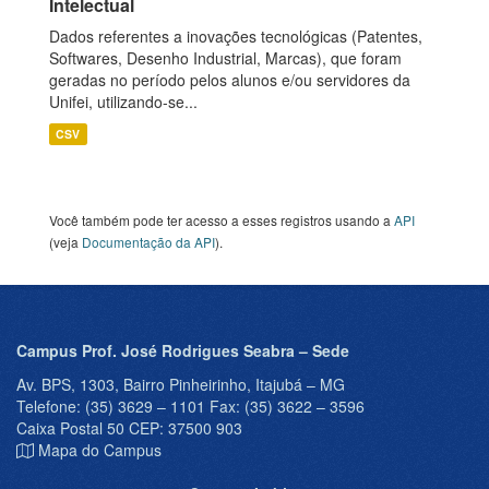
Intelectual
Dados referentes a inovações tecnológicas (Patentes,
Softwares, Desenho Industrial, Marcas), que foram
geradas no período pelos alunos e/ou servidores da
Unifei, utilizando-se...
CSV
Você também pode ter acesso a esses registros usando a
API
(veja
Documentação da API
).
Campus Prof. José Rodrigues Seabra – Sede
Av. BPS, 1303, Bairro Pinheirinho, Itajubá – MG
Telefone: (35) 3629 – 1101 Fax: (35) 3622 – 3596
Caixa Postal 50 CEP: 37500 903
Mapa do Campus