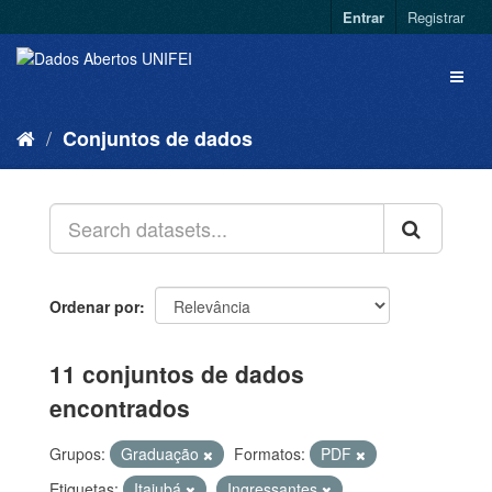
Entrar
Registrar
Conjuntos de dados
Ordenar por
11 conjuntos de dados
encontrados
Grupos:
Graduação
Formatos:
PDF
Etiquetas:
Itajubá
Ingressantes