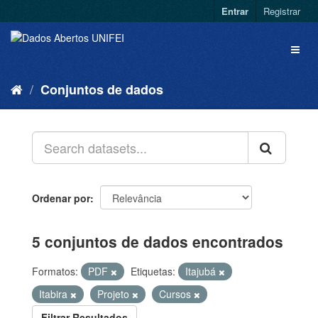
Entrar
Registrar
Conjuntos de dados
Ordenar por
5 conjuntos de dados encontrados
Formatos:
PDF
Etiquetas:
Itajubá
Itabira
Projeto
Cursos
Filtrar Resultados