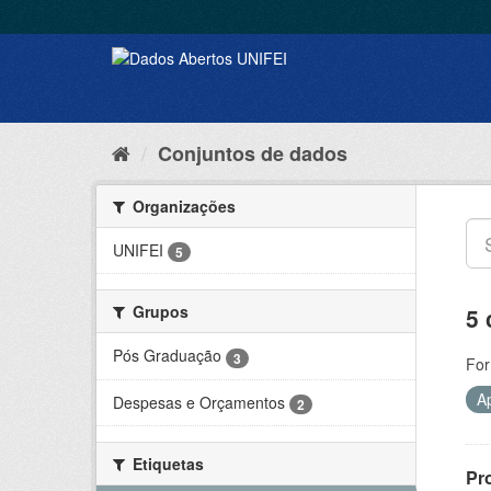
Conjuntos de dados
Organizações
UNIFEI
5
Grupos
5 
Pós Graduação
3
For
A
Despesas e Orçamentos
2
Etiquetas
Pr