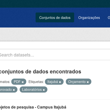
Conjuntos de dados
Organizações
G
conjuntos de dados encontrados
matos:
PDF
Etiquetas:
Itajubá
Orçamento
provado
Laboratórios
ojetos de pesquisa - Campus Itajubá