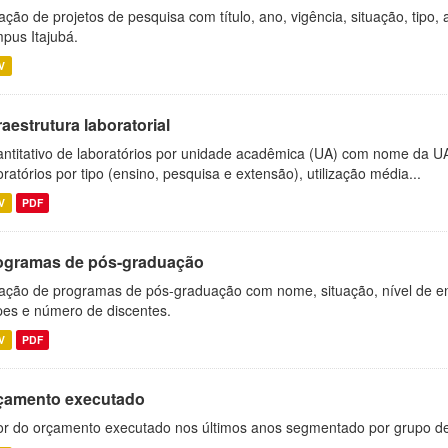
ação de projetos de pesquisa com título, ano, vigência, situação, tipo
pus Itajubá.
V
raestrutura laboratorial
ntitativo de laboratórios por unidade acadêmica (UA) com nome da U
oratórios por tipo (ensino, pesquisa e extensão), utilização média...
V
PDF
ogramas de pós-graduação
ação de programas de pós-graduação com nome, situação, nível de ens
es e número de discentes.
V
PDF
çamento executado
or do orçamento executado nos últimos anos segmentado por grupo d