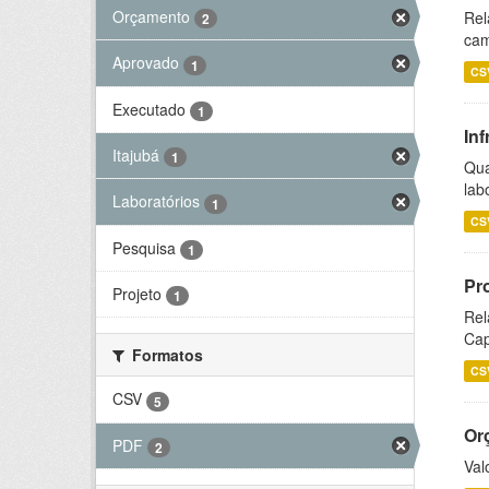
Orçamento
Rel
2
cam
Aprovado
1
CS
Executado
1
Inf
Itajubá
1
Qua
lab
Laboratórios
1
CS
Pesquisa
1
Pr
Projeto
1
Rel
Cap
Formatos
CS
CSV
5
Or
PDF
2
Val