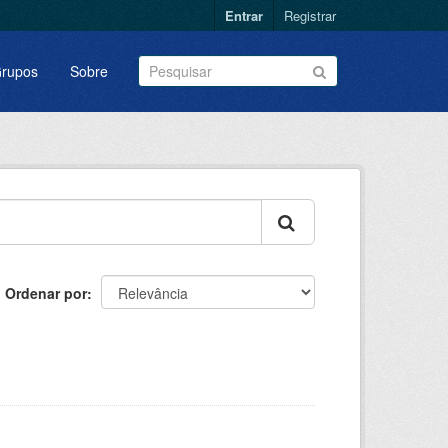
Entrar
Registrar
rupos
Sobre
Ordenar por