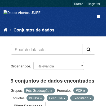
Entrar
Registrar
Conjuntos de dados
Ordenar por
9 conjuntos de dados encontrados
Grupos:
Pós Graduação
Formatos:
PDF
Etiquetas:
Itajubá
Pesquisa
Executado
Filtrar Resultados