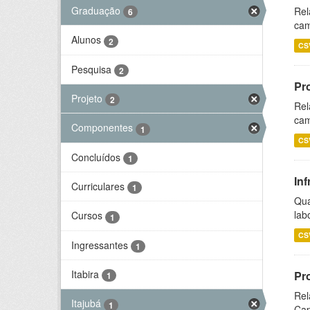
Graduação
Rel
6
cam
Alunos
2
CS
Pesquisa
2
Pr
Projeto
2
Rel
cam
Componentes
1
CS
Concluídos
1
Inf
Curriculares
1
Qua
lab
Cursos
1
CS
Ingressantes
1
Itabira
Pr
1
Rel
Itajubá
1
Cap