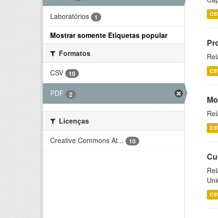
CS
Laboratórios
1
Mostrar somente Etiquetas popular
Pr
Formatos
Rel
CS
CSV
10
PDF
2
Mo
Rel
Licenças
CS
Creative Commons At...
10
Cu
Rel
Uni
CS