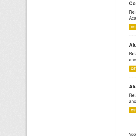
Co
Rel
Aca
CS
Al
Rel
ano
CS
Al
Rel
ano
CS
Voc