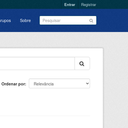
Entrar
Registrar
rupos
Sobre
Ordenar por