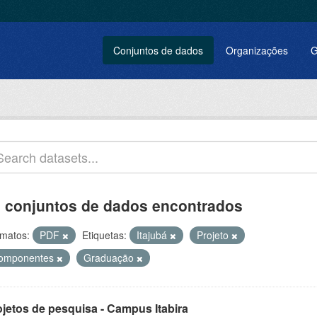
Conjuntos de dados
Organizações
G
 conjuntos de dados encontrados
matos:
PDF
Etiquetas:
Itajubá
Projeto
omponentes
Graduação
ojetos de pesquisa - Campus Itabira