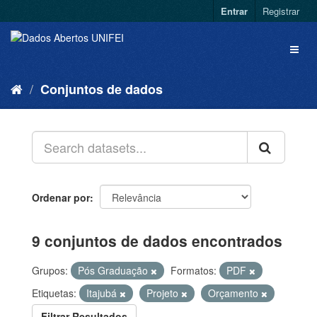
Entrar
Registrar
Conjuntos de dados
Ordenar por
9 conjuntos de dados encontrados
Grupos:
Pós Graduação
Formatos:
PDF
Etiquetas:
Itajubá
Projeto
Orçamento
Filtrar Resultados