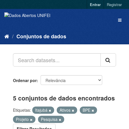
Entrar
Registrar
Conjuntos de dados
Ordenar por
5 conjuntos de dados encontrados
Etiquetas:
Itajubá
Ativos
BPE
Projeto
Pesquisa
Filtrar Resultados