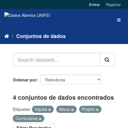
Entrar
Registrar
Conjuntos de dados
Ordenar por
4 conjuntos de dados encontrados
Etiquetas:
Itajubá
Ativos
Projeto
Curriculares
Filtrar Resultados