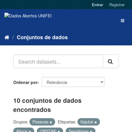
Entrar
Registrar
Conjuntos de dados
Ordenar por
10 conjuntos de dados
encontrados
Grupos:
Pessoas
Etiquetas:
Itajubá
Ativos
QRSTAE
Servidores