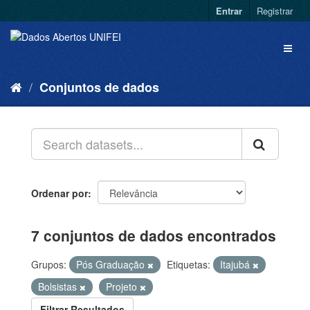
Entrar
Registrar
Conjuntos de dados
Ordenar por
7 conjuntos de dados encontrados
Grupos:
Pós Graduação
Etiquetas:
Itajubá
Bolsistas
Projeto
Filtrar Resultados