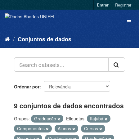
Entrar
Registrar
Conjuntos de dados
Ordenar por
9 conjuntos de dados encontrados
Grupos:
Graduação
Etiquetas:
Itajubá
Componentes
Alunos
Cursos
Pesquisa
Curriculares
Graduação