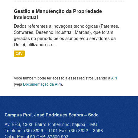
Gestão e Manutenção da Propriedade
Intelectual
Dados referentes a inovações tecnológicas (Patentes,
Softwares, Desenho Industrial, Marcas), que foram
geradas no período pelos alunos e/ou servidores da
Unifei, utilizando-se...
CSV
Você também pode ter acesso a esses registros usando a
API
(veja
Documentação da API
).
Campus Prof. José Rodrigues Seabra – Sede
Av. BPS, 1303, Bairro Pinheirinho, Itajubá – MG
Telefone: (35) 3629 – 1101 Fax: (35) 3622 – 3596
Caixa Postal 50 CEP: 37500 903