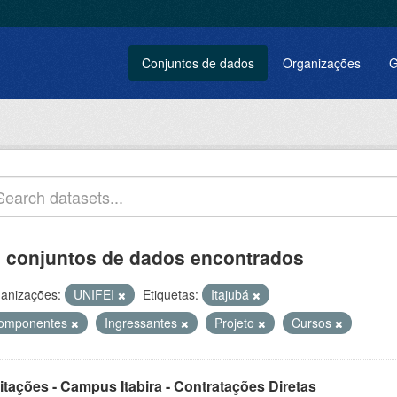
Conjuntos de dados
Organizações
G
 conjuntos de dados encontrados
anizações:
UNIFEI
Etiquetas:
Itajubá
omponentes
Ingressantes
Projeto
Cursos
itações - Campus Itabira - Contratações Diretas