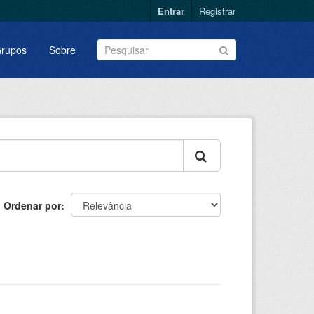
Entrar
Registrar
rupos
Sobre
Ordenar por