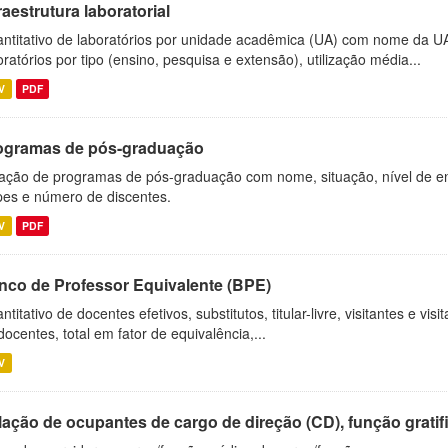
raestrutura laboratorial
ntitativo de laboratórios por unidade acadêmica (UA) com nome da U
oratórios por tipo (ensino, pesquisa e extensão), utilização média...
V
PDF
ogramas de pós-graduação
ação de programas de pós-graduação com nome, situação, nível de ens
es e número de discentes.
V
PDF
nco de Professor Equivalente (BPE)
ntitativo de docentes efetivos, substitutos, titular-livre, visitantes e vi
docentes, total em fator de equivalência,...
V
ação de ocupantes de cargo de direção (CD), função gratifi