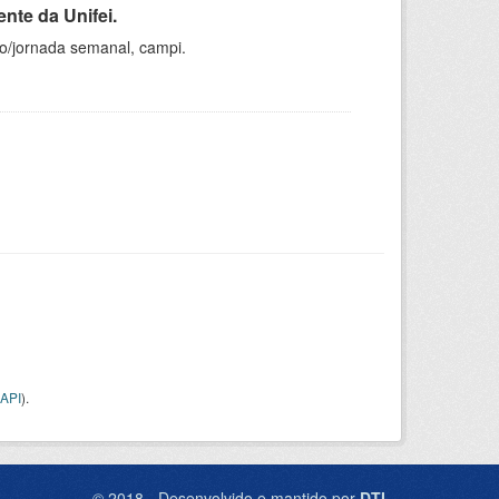
nte da Unifei.
ho/jornada semanal, campi.
API
).
© 2018 - Desenvolvido e mantido por
DTI