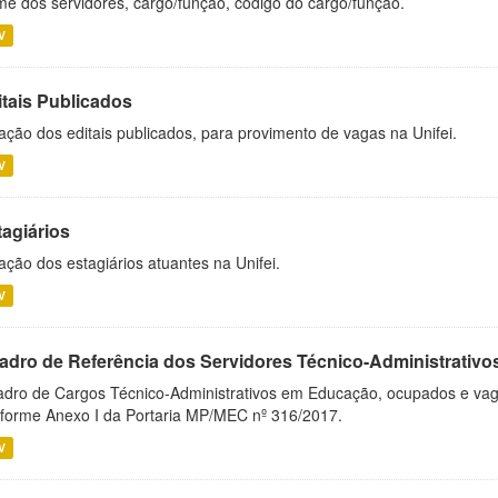
e dos servidores, cargo/função, código do cargo/função.
V
itais Publicados
ação dos editais publicados, para provimento de vagas na Unifei.
V
tagiários
ação dos estagiários atuantes na Unifei.
V
adro de Referência dos Servidores Técnico-Administrati
dro de Cargos Técnico-Administrativos em Educação, ocupados e vagos 
forme Anexo I da Portaria MP/MEC nº 316/2017.
V