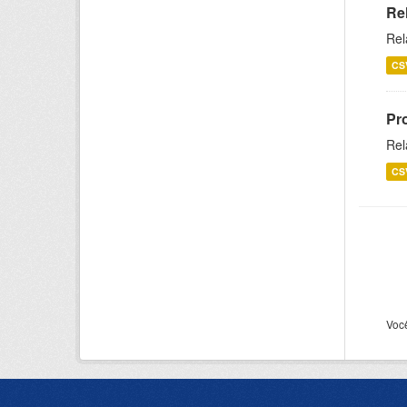
Re
Rel
CS
Pr
Rel
CS
Voc