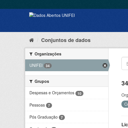
Conjuntos de dados
Organizações
UNIFEI
34
Grupos
34
Despesas e Orçamentos
10
Org
C
Pessoas
7
Pós Graduação
7
Lic