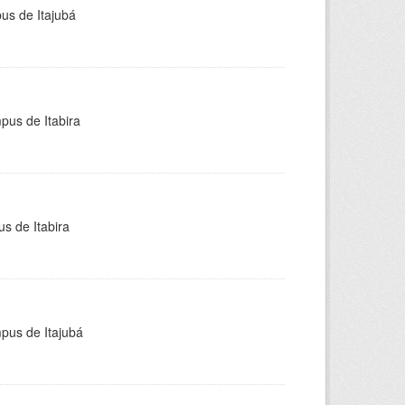
pus de Itajubá
pus de Itabira
s de Itabira
mpus de Itajubá