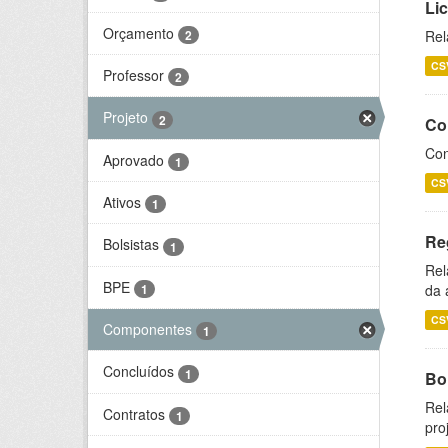
Li
Orçamento
2
Rel
CS
Professor
2
Projeto
2
Co
Con
Aprovado
1
CS
Ativos
1
Re
Bolsistas
1
Rel
BPE
1
da 
CS
Componentes
1
Concluídos
1
Bol
Rel
Contratos
1
pro