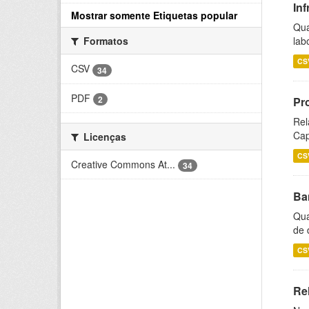
Inf
Mostrar somente Etiquetas popular
Qua
lab
Formatos
CS
CSV
34
PDF
2
Pr
Rel
Cap
Licenças
CS
Creative Commons At...
34
Ba
Qua
de 
CS
Rel