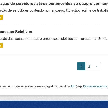
lação de servidores ativos pertencentes ao quadro permane
ação de servidores contendo nome, cargo, titulação, regime de trabal
V
ocessos Seletivos
ação das vagas ofertadas e processos seletivos de ingresso na Unifei.
V
1
2
»
ê também pode ter acesso a esses registros usando a
API
(veja
Documentação da 