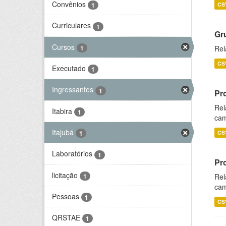
Convênios
CS
1
Curriculares
1
Gr
Cursos
1
Rel
CS
Executado
1
Ingressantes
1
Pr
Rel
Itabira
1
cam
Itajubá
CS
1
Laboratórios
1
Pr
licitação
1
Rel
cam
Pessoas
1
CS
QRSTAE
1