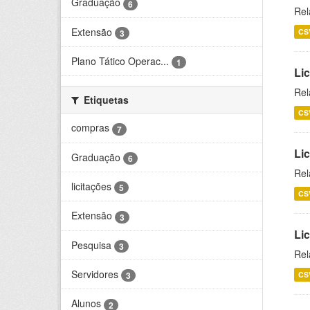
Graduação
6
Rel
Extensão
CS
3
Plano Tático Operac...
1
Lic
Rel
Etiquetas
CS
compras
7
Lic
Graduação
6
Rel
licitações
5
CS
Extensão
3
Li
Pesquisa
3
Rel
Servidores
CS
3
Alunos
2