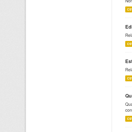
Nom
CS
Ed
Rel
CS
Es
Rel
CS
Qu
Qua
con
CS