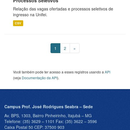
Processos Seletivos
Relação das vagas ofertadas e processos seletivos de
ingresso na Unifei.
CSV
1
2
»
Você também pode ter acesso a esses registros usando a
API
(veja
Documentação da API
).
Campus Prof. José Rodrigues Seabra – Sede
Av. BPS, 1303, Bairro Pinheirinho, Itajubá – MG
Telefone: (35) 3629 – 1101 Fax: (35) 3622 – 3596
Caixa Postal 50 CEP: 37500 903