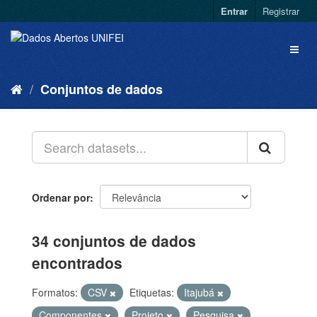
Entrar
Registrar
Conjuntos de dados
Ordenar por
34 conjuntos de dados
encontrados
Formatos:
CSV
Etiquetas:
Itajubá
Componentes
Projeto
Pesquisa