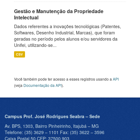
Gestão e Manutenção da Propriedade
Intelectual
Dados referentes a inovações tecnológicas (Patentes,
Softwares, Desenho Industrial, Marcas), que foram
geradas no período pelos alunos e/ou servidores da
Unifei, utilizando-se...
CSV
Você também pode ter acesso a esses registros usando a
API
(veja
Documentação da API
).
Campus Prof. José Rodrigues Seabra – Sede
Av. BPS, 1303, Bairro Pinheirinho, Itajubá – MG
Telefone: (35) 3629 – 1101 Fax: (35) 3622 – 3596
Caixa Postal 50 CEP: 37500 903