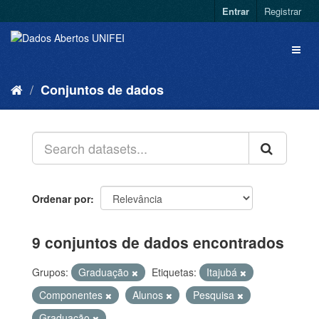
Entrar
Registrar
Conjuntos de dados
Ordenar por
9 conjuntos de dados encontrados
Grupos:
Graduação
Etiquetas:
Itajubá
Componentes
Alunos
Pesquisa
Graduação