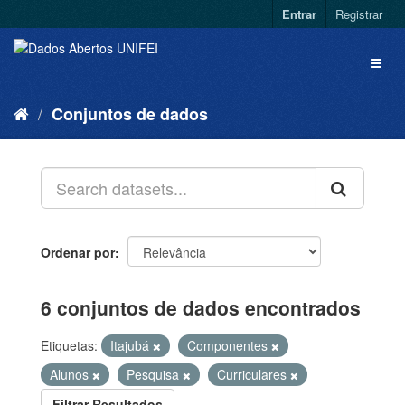
Entrar
Registrar
Conjuntos de dados
Ordenar por
6 conjuntos de dados encontrados
Etiquetas:
Itajubá
Componentes
Alunos
Pesquisa
Curriculares
Filtrar Resultados