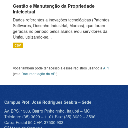
Gestão e Manutenção da Propriedade
Intelectual
Dados referentes a inovações tecnológicas (Patentes,
Softwares, Desenho Industrial, Marcas), que foram
geradas no período pelos alunos e/ou servidores da
Unifei, utilizando-se...
CSV
Você também pode ter acesso a esses registros usando a
API
(veja
Documentação da API
).
Campus Prof. José Rodrigues Seabra – Sede
Av. BPS, 1303, Bairro Pinheirinho, Itajubá – MG
Telefone: (35) 3629 – 1101 Fax: (35) 3622 – 3596
Caixa Postal 50 CEP: 37500 903