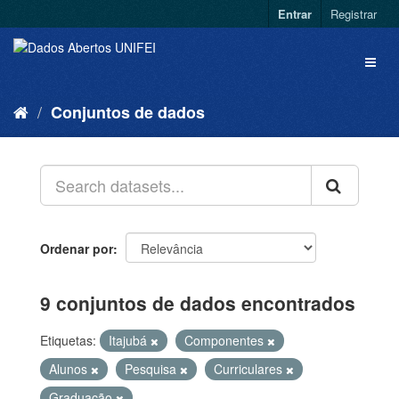
Entrar
Registrar
Conjuntos de dados
Ordenar por
9 conjuntos de dados encontrados
Etiquetas:
Itajubá
Componentes
Alunos
Pesquisa
Curriculares
Graduação