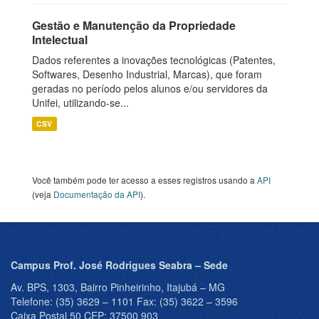
Gestão e Manutenção da Propriedade
Intelectual
Dados referentes a inovações tecnológicas (Patentes,
Softwares, Desenho Industrial, Marcas), que foram
geradas no período pelos alunos e/ou servidores da
Unifei, utilizando-se...
CSV
Você também pode ter acesso a esses registros usando a
API
(veja
Documentação da API
).
Campus Prof. José Rodrigues Seabra – Sede
Av. BPS, 1303, Bairro Pinheirinho, Itajubá – MG
Telefone: (35) 3629 – 1101 Fax: (35) 3622 – 3596
Caixa Postal 50 CEP: 37500 903