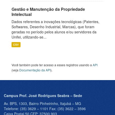
Gestão e Manutenção da Propriedade
Intelectual
Dados referentes a inovações tecnológicas (Patentes,
Softwares, Desenho Industrial, Marcas), que foram
geradas no período pelos alunos e/ou servidores da
Unifei, utilizando-se...
CSV
Você também pode ter acesso a esses registros usando a
API
(veja
Documentação da API
).
Campus Prof. José Rodrigues Seabra – Sede
Av. BPS, 1303, Bairro Pinheirinho, Itajubá – MG
Telefone: (35) 3629 – 1101 Fax: (35) 3622 – 3596
Caixa Postal 50 CEP: 37500 903