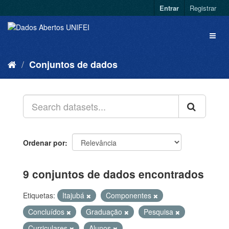
Entrar
Registrar
Conjuntos de dados
Ordenar por
9 conjuntos de dados encontrados
Etiquetas:
Itajubá
Componentes
Concluídos
Graduação
Pesquisa
Curriculares
Alunos