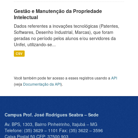
Gestão e Manutenção da Propriedade
Intelectual
Dados referentes a inovações tecnológicas (Patentes,
Softwares, Desenho Industrial, Marcas), que foram
geradas no período pelos alunos e/ou servidores da
Unifei, utilizando-se...
CSV
Você também pode ter acesso a esses registros usando a
API
(veja
Documentação da API
).
Campus Prof. José Rodrigues Seabra – Sede
Av. BPS, 1303, Bairro Pinheirinho, Itajubá – MG
Telefone: (35) 3629 – 1101 Fax: (35) 3622 – 3596
Caixa Postal 50 CEP: 37500 903