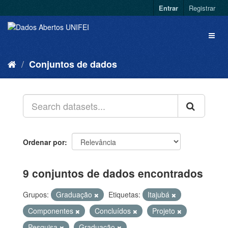
Entrar
Registrar
Conjuntos de dados
Ordenar por
9 conjuntos de dados encontrados
Grupos:
Graduação
Etiquetas:
Itajubá
Componentes
Concluídos
Projeto
Pesquisa
Graduação