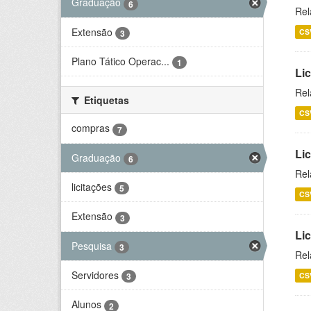
Graduação
6
Rel
Extensão
CS
3
Plano Tático Operac...
1
Lic
Rel
Etiquetas
CS
compras
7
Lic
Graduação
6
Rel
licitações
5
CS
Extensão
3
Li
Pesquisa
3
Rel
Servidores
CS
3
Alunos
2