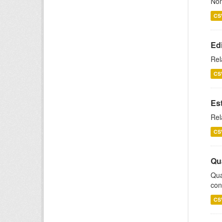
Nom
CS
Ed
Rel
CS
Es
Rel
CS
Qu
Qua
con
CS