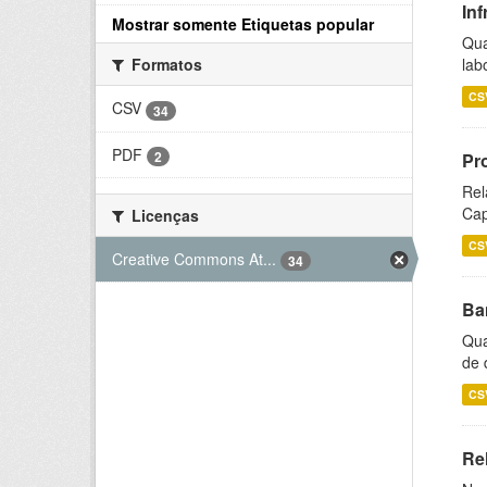
Inf
Mostrar somente Etiquetas popular
Qua
lab
Formatos
CS
CSV
34
PDF
2
Pr
Rel
Cap
Licenças
CS
Creative Commons At...
34
Ba
Qua
de 
CS
Rel