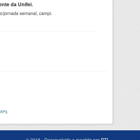
nte da Unifei.
ho/jornada semanal, campi.
API
).
© 2018 - Desenvolvido e mantido por
DTI