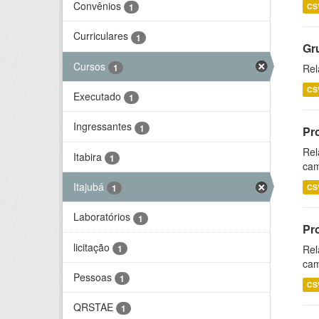
Convênios
CS
1
Curriculares
1
Gr
Cursos
1
Rel
CS
Executado
1
Ingressantes
1
Pr
Rel
Itabira
1
cam
Itajubá
CS
1
Laboratórios
1
Pr
licitação
1
Rel
cam
Pessoas
1
CS
QRSTAE
1