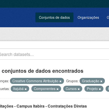
Conjuntos de dados
Organizações
G
 conjuntos de dados encontrados
enças:
Creative Commons Atribuição
Grupos:
Graduação
quetas:
Itajubá
Componentes
Cursos
Projeto
itações - Campus Itabira - Contratações Diretas