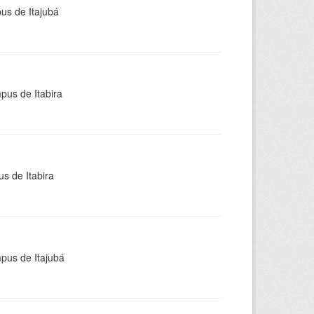
pus de Itajubá
pus de Itabira
s de Itabira
mpus de Itajubá