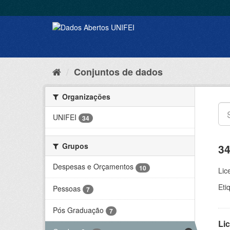
Conjuntos de dados
Organizações
UNIFEI
34
Grupos
34
Despesas e Orçamentos
10
Lic
Eti
Pessoas
7
Pós Graduação
7
Lic