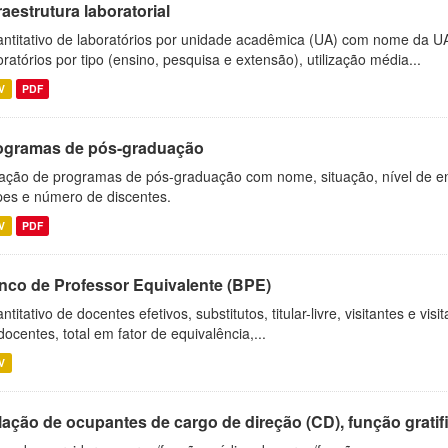
raestrutura laboratorial
ntitativo de laboratórios por unidade acadêmica (UA) com nome da U
oratórios por tipo (ensino, pesquisa e extensão), utilização média...
V
PDF
ogramas de pós-graduação
ação de programas de pós-graduação com nome, situação, nível de ens
es e número de discentes.
V
PDF
nco de Professor Equivalente (BPE)
ntitativo de docentes efetivos, substitutos, titular-livre, visitantes e vi
docentes, total em fator de equivalência,...
V
ação de ocupantes de cargo de direção (CD), função gratifi