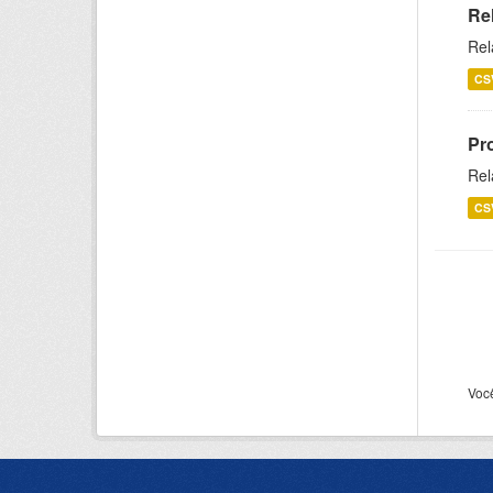
Re
Rel
CS
Pr
Rel
CS
Voc