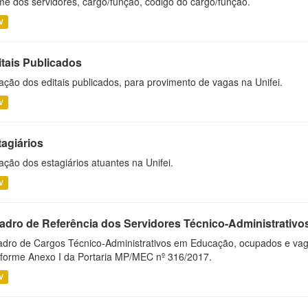
e dos servidores, cargo/função, código do cargo/função.
V
itais Publicados
ação dos editais publicados, para provimento de vagas na Unifei.
V
tagiários
ação dos estagiários atuantes na Unifei.
V
adro de Referência dos Servidores Técnico-Administrati
dro de Cargos Técnico-Administrativos em Educação, ocupados e vagos 
forme Anexo I da Portaria MP/MEC nº 316/2017.
V