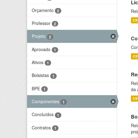
Li
Orçamento
2
Rel
CS
Professor
2
Projeto
2
Co
Con
Aprovado
1
CS
Ativos
1
Re
Bolsistas
1
Rel
BPE
1
da 
CS
Componentes
1
Concluídos
1
Bol
Rel
Contratos
1
pro