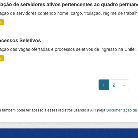
lação de servidores ativos pertencentes ao quadro permane
ação de servidores contendo nome, cargo, titulação, regime de trabal
V
ocessos Seletivos
ação das vagas ofertadas e processos seletivos de ingresso na Unifei.
V
1
2
»
ê também pode ter acesso a esses registros usando a
API
(veja
Documentação da 