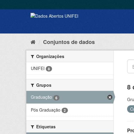
Conjuntos de dados
Organizações
UNIFEI
8
Grupos
8 
Graduação
6
Gru
C
Pós Graduação
2
Etiquetas
Pr