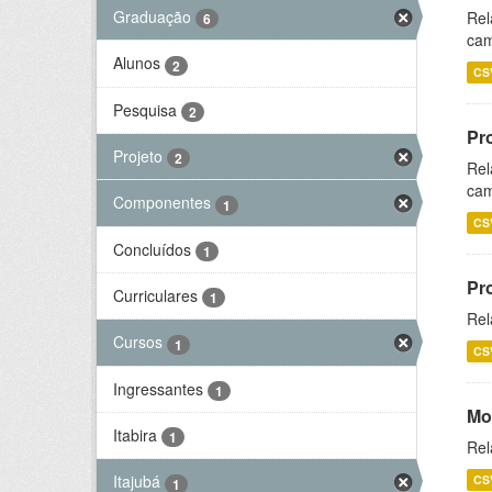
Graduação
Rel
6
cam
Alunos
2
CS
Pesquisa
2
Pr
Projeto
2
Rel
cam
Componentes
1
CS
Concluídos
1
Pr
Curriculares
1
Rel
Cursos
1
CS
Ingressantes
1
Mo
Itabira
1
Rel
Itajubá
CS
1