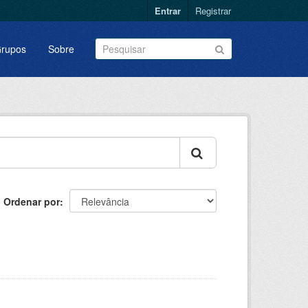
Entrar
Registrar
rupos
Sobre
Ordenar por