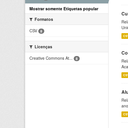
Mostrar somente Etiquetas popular
Cu
Formatos
Rel
Uni
CSV
8
CS
Licenças
Co
Creative Commons At...
8
Rel
Aca
CS
Al
Rel
ano
CS