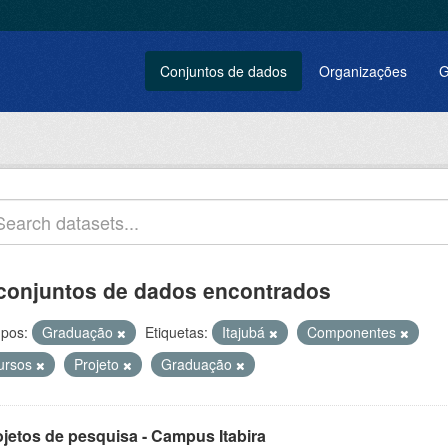
Conjuntos de dados
Organizações
G
conjuntos de dados encontrados
pos:
Graduação
Etiquetas:
Itajubá
Componentes
ursos
Projeto
Graduação
ojetos de pesquisa - Campus Itabira