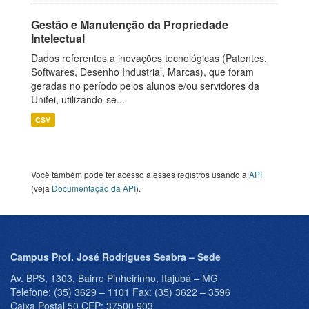
Gestão e Manutenção da Propriedade
Intelectual
Dados referentes a inovações tecnológicas (Patentes,
Softwares, Desenho Industrial, Marcas), que foram
geradas no período pelos alunos e/ou servidores da
Unifei, utilizando-se...
CSV
Você também pode ter acesso a esses registros usando a
API
(veja
Documentação da API
).
Campus Prof. José Rodrigues Seabra – Sede
Av. BPS, 1303, Bairro Pinheirinho, Itajubá – MG
Telefone: (35) 3629 – 1101 Fax: (35) 3622 – 3596
Caixa Postal 50 CEP: 37500 903