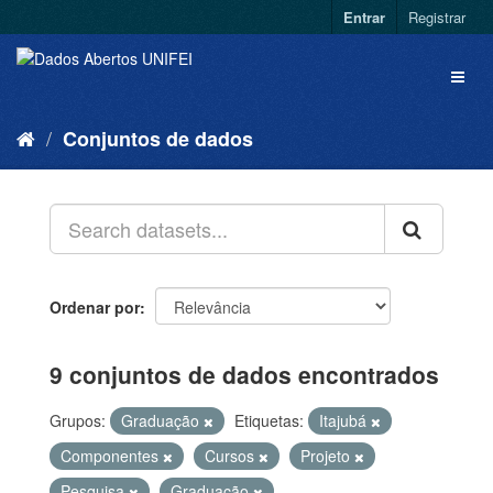
Entrar
Registrar
Conjuntos de dados
Ordenar por
9 conjuntos de dados encontrados
Grupos:
Graduação
Etiquetas:
Itajubá
Componentes
Cursos
Projeto
Pesquisa
Graduação