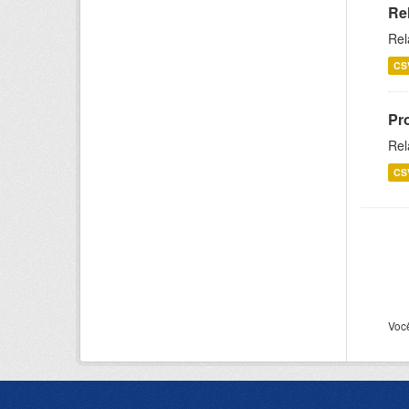
Re
Rel
CS
Pr
Rel
CS
Voc