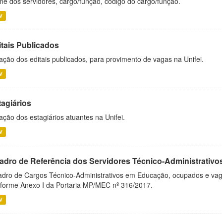
e dos servidores, cargo/função, código do cargo/função.
V
itais Publicados
ação dos editais publicados, para provimento de vagas na Unifei.
V
tagiários
ação dos estagiários atuantes na Unifei.
V
adro de Referência dos Servidores Técnico-Administrati
dro de Cargos Técnico-Administrativos em Educação, ocupados e vagos 
forme Anexo I da Portaria MP/MEC nº 316/2017.
V