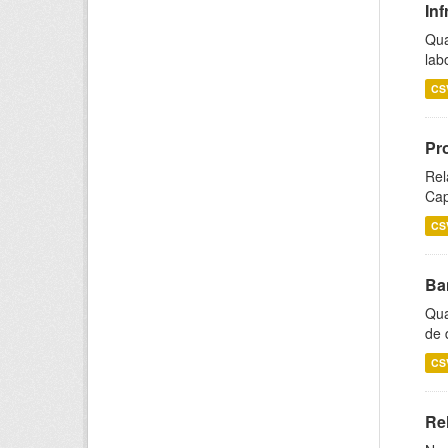
Inf
Qua
lab
CS
Pr
Rel
Cap
CS
Ba
Qua
de 
CS
Rel