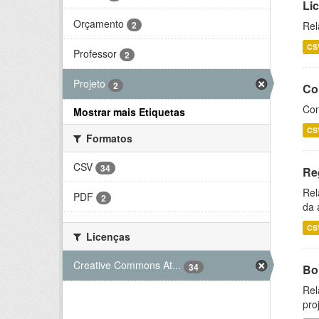
Li
Orçamento
2
Rel
CS
Professor
2
Projeto
2
Co
Con
Mostrar mais Etiquetas
CS
Formatos
CSV
34
Re
Rel
PDF
2
da 
CS
Licenças
Creative Commons At...
34
Bol
Rel
pro