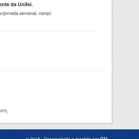
nte da Unifei.
ho/jornada semanal, campi.
API
).
© 2018 - Desenvolvido e mantido por
DTI