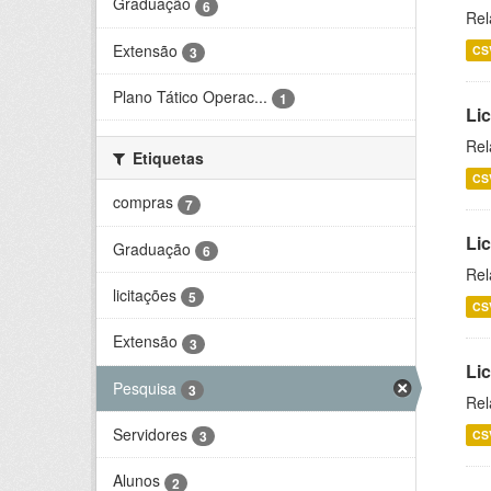
Graduação
6
Rel
Extensão
CS
3
Plano Tático Operac...
1
Lic
Rel
Etiquetas
CS
compras
7
Lic
Graduação
6
Rel
licitações
5
CS
Extensão
3
Li
Pesquisa
3
Rel
Servidores
CS
3
Alunos
2