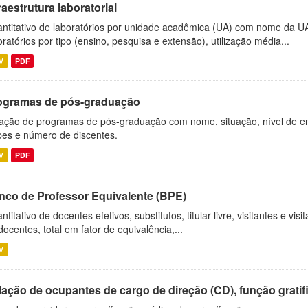
raestrutura laboratorial
ntitativo de laboratórios por unidade acadêmica (UA) com nome da U
oratórios por tipo (ensino, pesquisa e extensão), utilização média...
V
PDF
ogramas de pós-graduação
ação de programas de pós-graduação com nome, situação, nível de ens
es e número de discentes.
V
PDF
nco de Professor Equivalente (BPE)
ntitativo de docentes efetivos, substitutos, titular-livre, visitantes e vi
docentes, total em fator de equivalência,...
V
ação de ocupantes de cargo de direção (CD), função gratifi