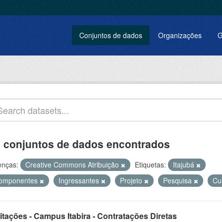
Conjuntos de dados
Organizações
G
 conjuntos de dados encontrados
enças:
Creative Commons Atribuição
Etiquetas:
Itajubá
omponentes
Ingressantes
Projeto
Pesquisa
Cu
itações - Campus Itabira - Contratações Diretas