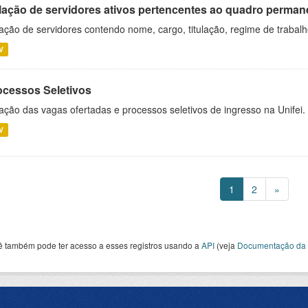
lação de servidores ativos pertencentes ao quadro permane
ação de servidores contendo nome, cargo, titulação, regime de trabal
V
ocessos Seletivos
ação das vagas ofertadas e processos seletivos de ingresso na Unifei.
V
1
2
»
ê também pode ter acesso a esses registros usando a
API
(veja
Documentação da 