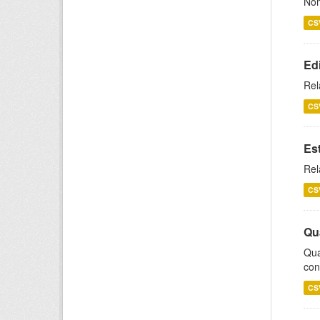
Nom
CS
Ed
Rel
CS
Es
Rel
CS
Qu
Qua
con
CS