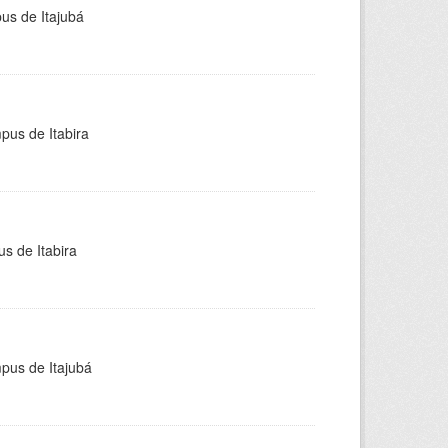
pus de Itajubá
pus de Itabira
s de Itabira
mpus de Itajubá