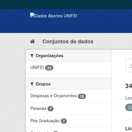
Conjuntos de dados
Organizações
UNIFEI
34
Grupos
34
Despesas e Orçamentos
10
Lic
C
Pessoas
7
Pós Graduação
7
Lic