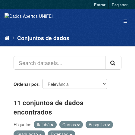
Entrar
Registrar
Conjuntos de dados
Ordenar por
11 conjuntos de dados
encontrados
Etiquetas:
Itajubá
Cursos
Pesquisa
Graduação
Extensão