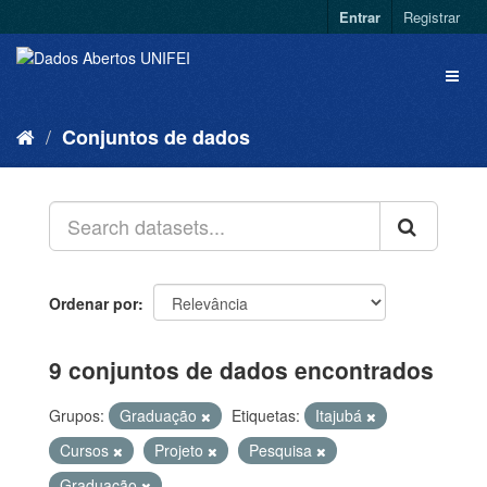
Entrar
Registrar
Conjuntos de dados
Ordenar por
9 conjuntos de dados encontrados
Grupos:
Graduação
Etiquetas:
Itajubá
Cursos
Projeto
Pesquisa
Graduação