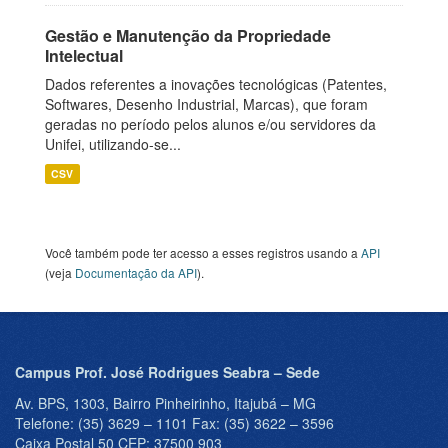
Gestão e Manutenção da Propriedade
Intelectual
Dados referentes a inovações tecnológicas (Patentes,
Softwares, Desenho Industrial, Marcas), que foram
geradas no período pelos alunos e/ou servidores da
Unifei, utilizando-se...
CSV
Você também pode ter acesso a esses registros usando a
API
(veja
Documentação da API
).
Campus Prof. José Rodrigues Seabra – Sede
Av. BPS, 1303, Bairro Pinheirinho, Itajubá – MG
Telefone: (35) 3629 – 1101 Fax: (35) 3622 – 3596
Caixa Postal 50 CEP: 37500 903