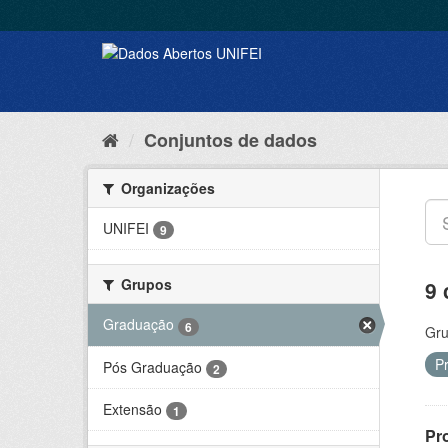
Conjuntos de dados
Organizações
UNIFEI
9
Grupos
9 
Graduação
6
Gru
P
Pós Graduação
2
Extensão
1
Pr