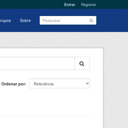
Entrar
Registrar
rupos
Sobre
Ordenar por