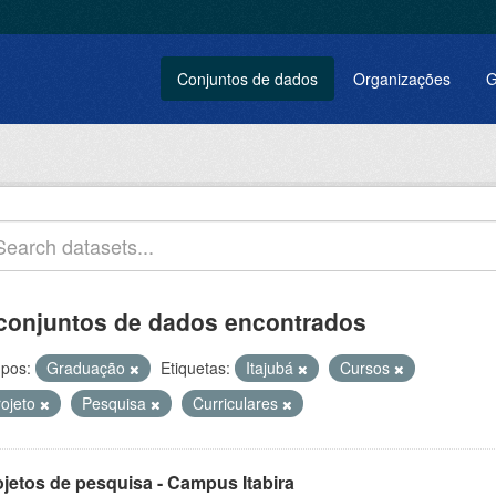
Conjuntos de dados
Organizações
G
conjuntos de dados encontrados
pos:
Graduação
Etiquetas:
Itajubá
Cursos
rojeto
Pesquisa
Curriculares
ojetos de pesquisa - Campus Itabira