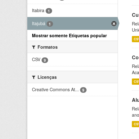
Itabira
1
Cu
Itajubá
Rel
1
Uni
Mostrar somente Etiquetas popular
CS
Formatos
Co
CSV
9
Rel
Aca
Licenças
CS
Creative Commons At...
9
Al
Rel
ano
CS