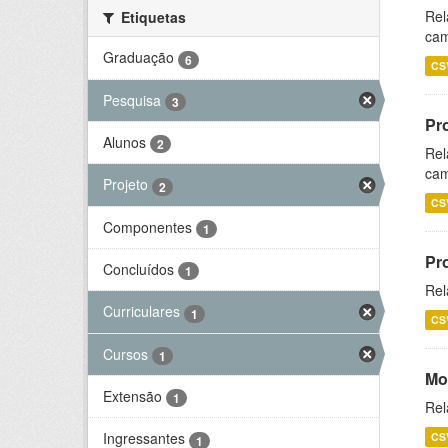
Rel
Etiquetas
cam
Graduação
6
CS
Pesquisa
3
Pr
Alunos
2
Rel
cam
Projeto
2
CS
Componentes
1
Pr
Concluídos
1
Rel
Curriculares
1
CS
Cursos
1
Mo
Extensão
1
Rel
Ingressantes
CS
1