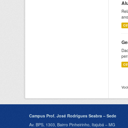
Al
Rel
ano
CS
Ge
Dad
per
CS
Voc
Campus Prof. José Rodrigues Seabra – Sede
Av. BPS, 1303, Bairro Pinheirinho, Itajubá – MG