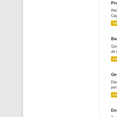
Pr
Rel
Cap
CS
Ba
Qua
de 
CS
Ge
Dad
per
CS
Do