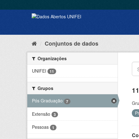
Conjuntos de dados
Organizações
UNIFEI
11
Grupos
11
Pós Graduação
7
Gru
P
Extensão
3
Pessoas
1
Co