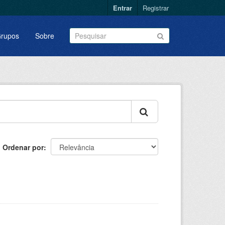
Entrar
Registrar
rupos
Sobre
Ordenar por