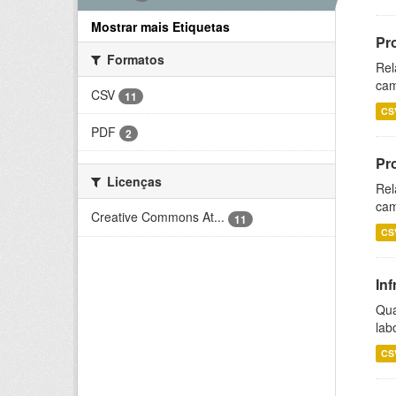
Mostrar mais Etiquetas
Pr
Formatos
Rel
cam
CSV
11
CS
PDF
2
Pr
Licenças
Rel
cam
Creative Commons At...
11
CS
Inf
Qua
lab
CS