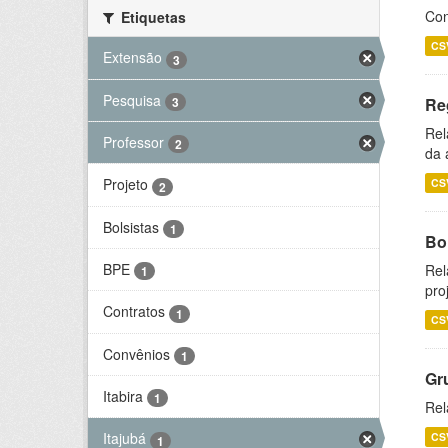
Con
Etiquetas
CS
Extensão
3
Pesquisa
3
Re
Rel
Professor
2
da 
Projeto
CS
2
Bolsistas
1
Bol
BPE
Rel
1
pro
Contratos
1
CS
Convênios
1
Gr
Itabira
1
Rel
Itajubá
CS
1