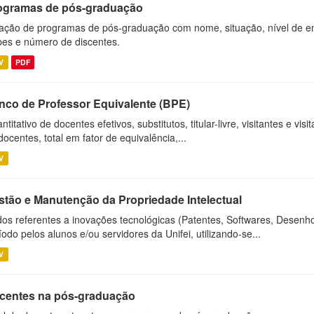
ogramas de pós-graduação
ação de programas de pós-graduação com nome, situação, nível de ens
es e número de discentes.
V
PDF
nco de Professor Equivalente (BPE)
ntitativo de docentes efetivos, substitutos, titular-livre, visitantes e vi
docentes, total em fator de equivalência,...
V
stão e Manutenção da Propriedade Intelectual
os referentes a inovações tecnológicas (Patentes, Softwares, Desenho
íodo pelos alunos e/ou servidores da Unifei, utilizando-se...
V
centes na pós-graduação