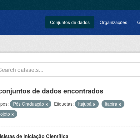
Conjuntos de dados
Organizações
G
conjuntos de dados encontrados
pos:
Pós Graduação
Etiquetas:
Itajubá
Itabira
rojeto
sistas de Iniciação Científica