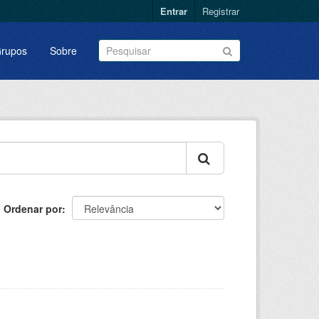
Entrar
Registrar
rupos
Sobre
Ordenar por