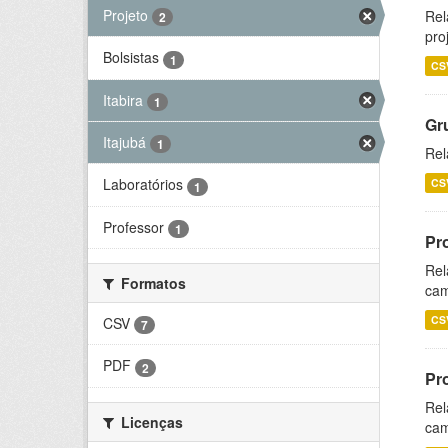
Projeto
Rel
2
pro
Bolsistas
1
CS
Itabira
1
Gr
Itajubá
1
Rel
Laboratórios
CS
1
Professor
1
Pr
Rel
Formatos
cam
CS
CSV
7
PDF
2
Pr
Rel
Licenças
cam