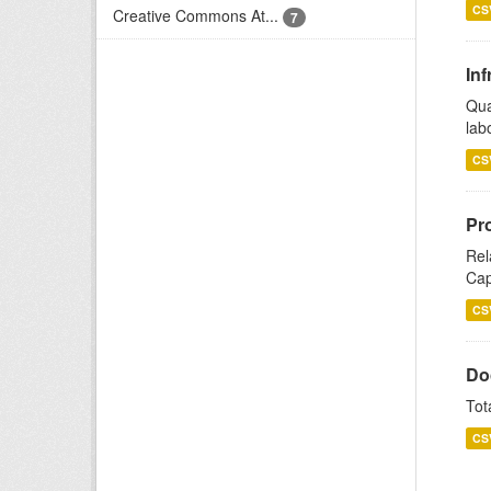
CS
Creative Commons At...
7
Inf
Qua
lab
CS
Pr
Rel
Cap
CS
Do
Tot
CS