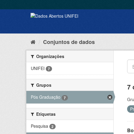
Conjuntos de dados
Organizações
UNIFEI
7
Grupos
7 
Pós Graduação
7
Gru
P
Etiquetas
Pesquisa
2
Bol