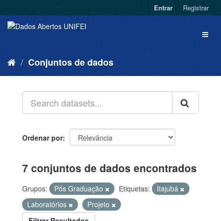
Entrar
Registrar
Conjuntos de dados
Ordenar por
7 conjuntos de dados encontrados
Grupos:
Pós Graduação
Etiquetas:
Itajubá
Laboratórios
Projeto
Filtrar Resultados