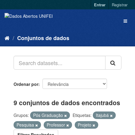
Entrar
Registrar
Conjuntos de dados
Ordenar por
9 conjuntos de dados encontrados
Grupos:
Pós Graduação
Etiquetas:
Itajubá
Pesquisa
Professor
Projeto
Filtrar Resultados