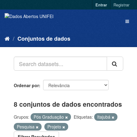
Entrar
Registrar
Conjuntos de dados
Ordenar por
8 conjuntos de dados encontrados
Grupos:
Pós Graduação
Etiquetas:
Itajubá
Pesquisa
Projeto
Filtrar Resultados