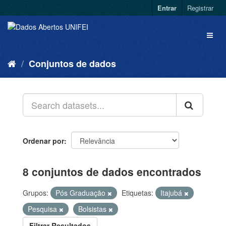
Entrar
Registrar
Conjuntos de dados
Ordenar por
8 conjuntos de dados encontrados
Grupos:
Pós Graduação
Etiquetas:
Itajubá
Pesquisa
Bolsistas
Filtrar Resultados