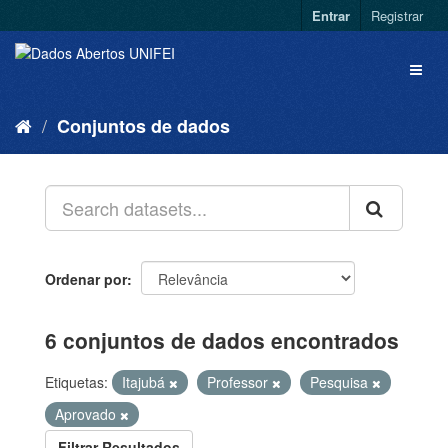
Entrar
Registrar
Conjuntos de dados
Ordenar por
6 conjuntos de dados encontrados
Etiquetas:
Itajubá
Professor
Pesquisa
Aprovado
Filtrar Resultados