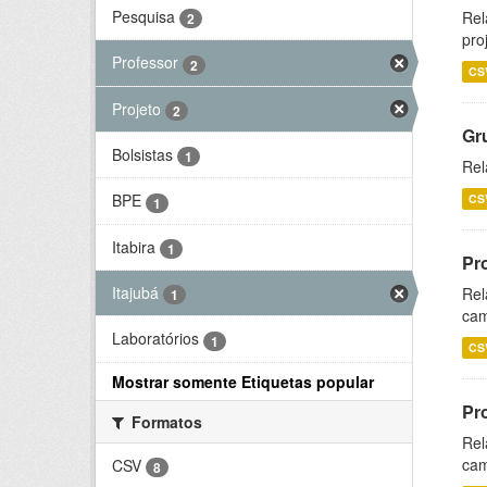
Pesquisa
Rel
2
pro
Professor
2
CS
Projeto
2
Gr
Bolsistas
1
Rel
BPE
CS
1
Itabira
1
Pr
Itajubá
Rel
1
cam
Laboratórios
1
CS
Mostrar somente Etiquetas popular
Pr
Formatos
Rel
cam
CSV
8