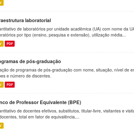
V
raestrutura laboratorial
ntitativo de laboratórios por unidade acadêmica (UA) com nome da U
oratórios por tipo (ensino, pesquisa e extensão), utilização média...
V
PDF
ogramas de pós-graduação
ação de programas de pós-graduação com nome, situação, nível de ens
es e número de discentes.
V
PDF
nco de Professor Equivalente (BPE)
ntitativo de docentes efetivos, substitutos, titular-livre, visitantes e vi
docentes, total em fator de equivalência,...
V