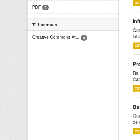
CS
PDF
2
Inf
Licenças
Qua
lab
Creative Commons At...
8
CS
Pr
Rel
Cap
CS
Ba
Qua
de 
CS