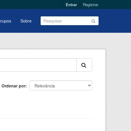
Entrar
Registrar
rupos
Sobre
Ordenar por