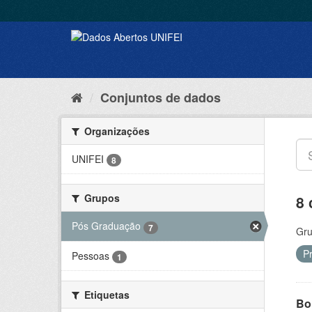
Conjuntos de dados
Organizações
UNIFEI
8
Grupos
8 
Pós Graduação
7
Gru
P
Pessoas
1
Etiquetas
Bol