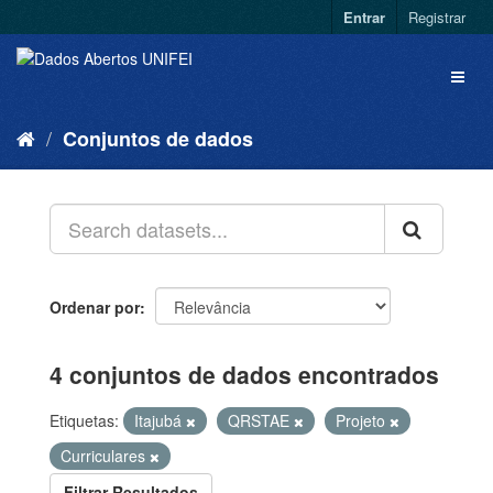
Entrar
Registrar
Conjuntos de dados
Ordenar por
4 conjuntos de dados encontrados
Etiquetas:
Itajubá
QRSTAE
Projeto
Curriculares
Filtrar Resultados