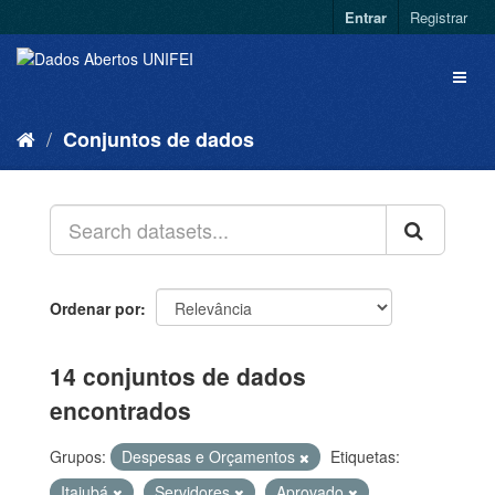
Entrar
Registrar
Conjuntos de dados
Ordenar por
14 conjuntos de dados
encontrados
Grupos:
Despesas e Orçamentos
Etiquetas:
Itajubá
Servidores
Aprovado