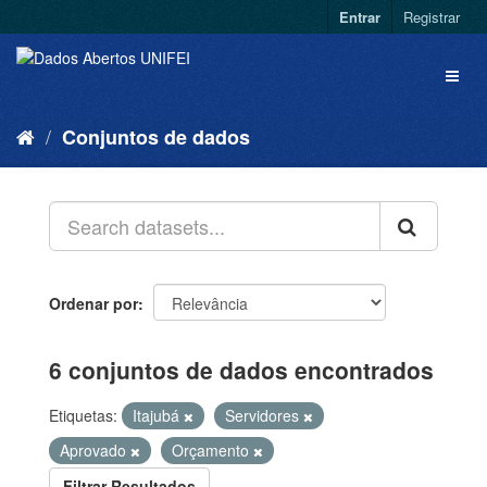
Entrar
Registrar
Conjuntos de dados
Ordenar por
6 conjuntos de dados encontrados
Etiquetas:
Itajubá
Servidores
Aprovado
Orçamento
Filtrar Resultados