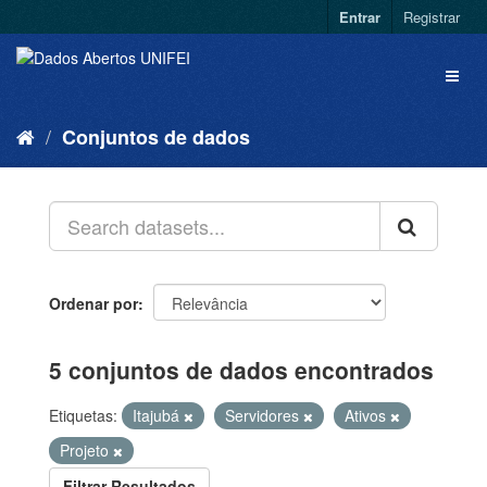
Entrar
Registrar
Conjuntos de dados
Ordenar por
5 conjuntos de dados encontrados
Etiquetas:
Itajubá
Servidores
Ativos
Projeto
Filtrar Resultados