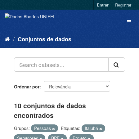
Entrar
Registrar
Conjuntos de dados
Ordenar por
10 conjuntos de dados
encontrados
Grupos:
Pessoas
Etiquetas:
Itajubá
Servidores
BPE
Projeto