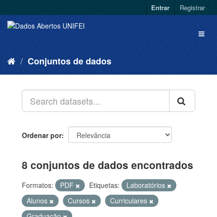
Entrar
Registrar
Conjuntos de dados
Ordenar por
8 conjuntos de dados encontrados
Formatos:
PDF
Etiquetas:
Laboratórios
Alunos
Cursos
Curriculares
Graduação